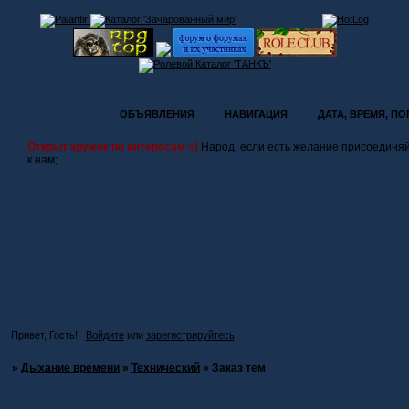
ОБЪЯВЛЕНИЯ
НАВИГАЦИЯ
ДАТА, ВРЕМЯ, П
Открыт кружок по интересам =)
Народ, если есть желание присоединя
к нам;
Привет, Гость!
Войдите
или
зарегистрируйтесь
.
»
Дыхание времени
»
Технический
»
Заказ тем