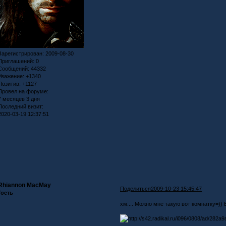
Зарегистрирован
: 2009-08-30
Приглашений:
0
Сообщений:
44332
Уважение:
+1340
Позитив:
+1127
Провел на форуме:
7 месяцев 3 дня
Последний визит:
2020-03-19 12:37:51
Rhiannon MacMay
Поделиться
2009-10-23 15:45:47
Гость
хм.... Можно мне такую вот комнатку=))