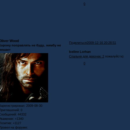
0
Oliver Wood
Поделиться
2009-12-16 20:28:51
Корону поправлять не буду.. нимбу не
мешает
Iceline Lorhan
Спальня для девочек: 2
пожалуйста)
0
Зарегистрирован
: 2009-08-30
Приглашений:
0
Сообщений:
44332
Уважение:
+1340
Позитив:
+1127
Провел на форуме: