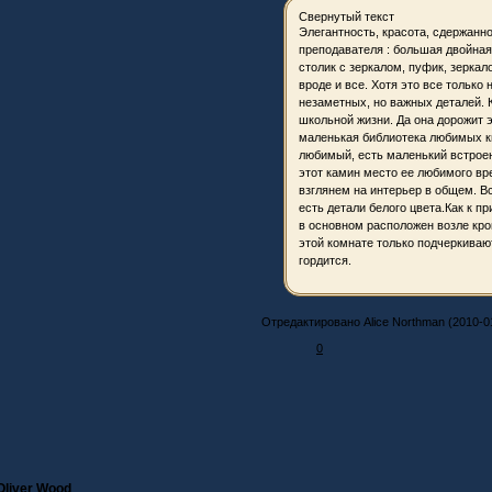
Свернутый текст
Элегантность, красота, сдержанн
преподавателя : большая двойная
столик с зеркалом, пуфик, зеркал
вроде и все. Хотя это все только
незаметных, но важных деталей. 
школьной жизни. Да она дорожит 
маленькая библиотека любимых книг
любимый, есть маленький встроен
этот камин место ее любимого вр
взглянем на интерьер в общем. В
есть детали белого цвета.Как к п
в основном расположен возле кров
этой комнате только подчеркивают
гордится.
Отредактировано Alice Northman (2010-01
0
Oliver Wood