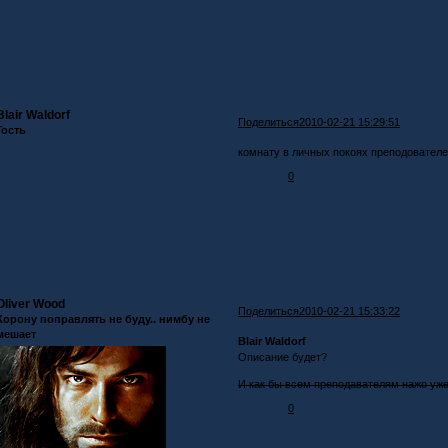
Blair Waldorf
Поделиться
2010-02-21 15:29:51
Гость
комнату в личных покоях преподователе
0
Oliver Wood
Поделиться
2010-02-21 15:33:22
Корону поправлять не буду.. нимбу не
мешает
Blair Waldorf
Описание будет?
И как бы всем преподавателям нажо уже
0