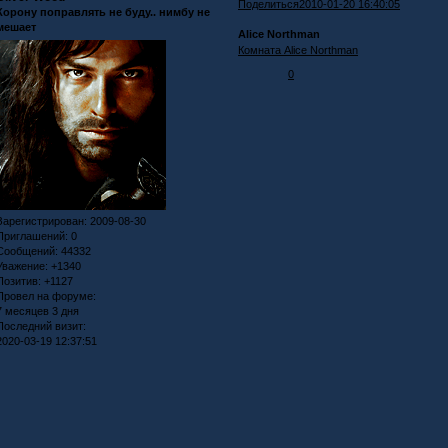
Поделиться
2010-01-20 16:40:05
Корону поправлять не буду.. нимбу не
мешает
Alice Northman
Комната Alice Northman
0
Зарегистрирован
: 2009-08-30
Приглашений:
0
Сообщений:
44332
Уважение:
+1340
Позитив:
+1127
Провел на форуме:
7 месяцев 3 дня
Последний визит:
2020-03-19 12:37:51