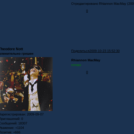
Отредактировано Rhiannon MacMay (2009
0
Theodore Nott
Поделиться
2009-10-23 15:52:30
пленительно грешен
Rhiannon MacMay
готово
0
Зарегистрирован
: 2009-09-07
Приглашений:
0
Сообщений:
18307
Уважение:
+1104
Позитив:
+666