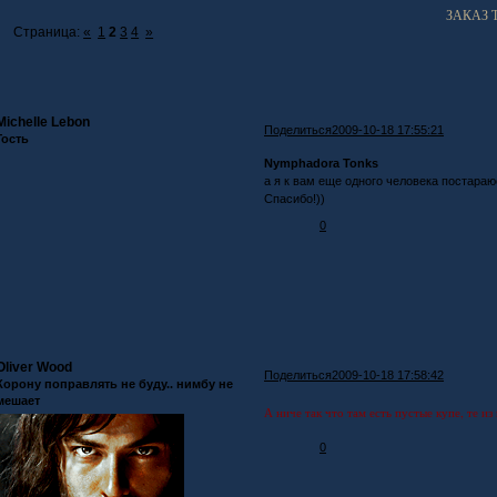
ЗАКАЗ 
Страница:
«
1
2
3
4
»
Michelle Lebon
Поделиться
2009-10-18 17:55:21
Гость
Nymphadora Tonks
а я к вам еще одного человека постараю
Спасибо!))
0
Oliver Wood
Поделиться
2009-10-18 17:58:42
Корону поправлять не буду.. нимбу не
мешает
А ниче так что там есть пустые купе, те и
0