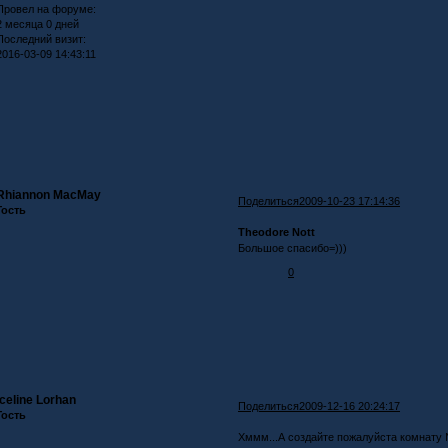
Провел на форуме:
2 месяца 0 дней
Последний визит:
2016-03-09 14:43:11
Rhiannon MacMay
Поделиться
2009-10-23 17:14:36
Гость
Theodore Nott
Большое спасибо=)))
0
Iceline Lorhan
Поделиться
2009-12-16 20:24:17
Гость
Хммм...А создайте пожалуйста комнату №