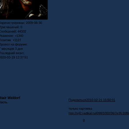
Зарегистрирован
: 2009-08-30
Приглашений:
0
Сообщений:
44332
Уважение:
+1340
Позитив:
+1127
Провел на форуме:
7 месяцев 3 дня
Последний визит:
2020-03-19 12:37:51
Blair Waldorf
Поделиться
2010-02-21 15:50:01
Гость
только картинка
http://s42.radikal.ru/i098/1002/36/7e3fc10fb
0