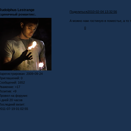
Rudolphus Lestrange
Поделиться
2010-02-04 13:32:56
.:циничный романтик:.
А можно нам гостиную в поместье, а то 
0
Зарегистрирован
: 2009-09-24
Приглашений:
0
Сообщений:
1652
Уважение:
+17
Позитив:
+9
Провел на форуме:
6 дней 20 часов
Последний визит:
2011-07-19 01:02:55