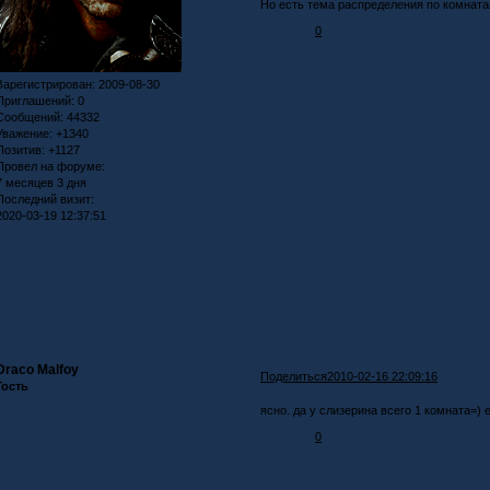
Но есть тема распределения по комната
0
Зарегистрирован
: 2009-08-30
Приглашений:
0
Сообщений:
44332
Уважение:
+1340
Позитив:
+1127
Провел на форуме:
7 месяцев 3 дня
Последний визит:
2020-03-19 12:37:51
Draco Malfoy
Поделиться
2010-02-16 22:09:16
Гость
ясно. да у слизерина всего 1 комната=)
0