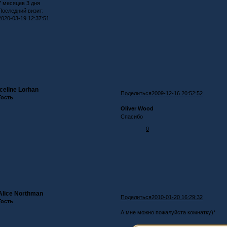
7 месяцев 3 дня
Последний визит:
2020-03-19 12:37:51
Iceline Lorhan
Поделиться
2009-12-16 20:52:52
Гость
Oliver Wood
Спасибо
0
Alice Northman
Поделиться
2010-01-20 16:29:32
Гость
А мне можно пожалуйста комнатку)*