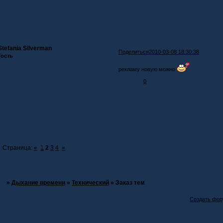
Stefania Silverman
Поделиться
2010-03-08 18:30:38
Гость
рекламу новую можно
0
Страница:
«
1
2
3
4
»
»
Дыхание времени
»
Технический
»
Заказ тем
Создать фо