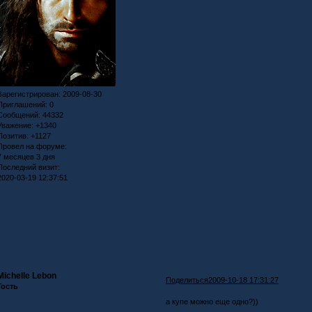
Зарегистрирован
: 2009-08-30
Приглашений:
0
Сообщений:
44332
Уважение:
+1340
Позитив:
+1127
Провел на форуме:
7 месяцев 3 дня
Последний визит:
2020-03-19 12:37:51
Michelle Lebon
Поделиться
2009-10-18 17:31:27
Гость
а купе можно еще одно?))