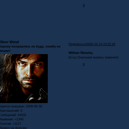
0
Oliver Wood
Поделиться
2009-10-14 23:32:29
Корону поправлять не буду.. нимбу не
мешает
William Weasley
Есть) Описание малось поменял)
0
Зарегистрирован
: 2009-08-30
Приглашений:
0
Сообщений:
44332
Уважение:
+1340
Позитив:
+1127
Провел на форуме: