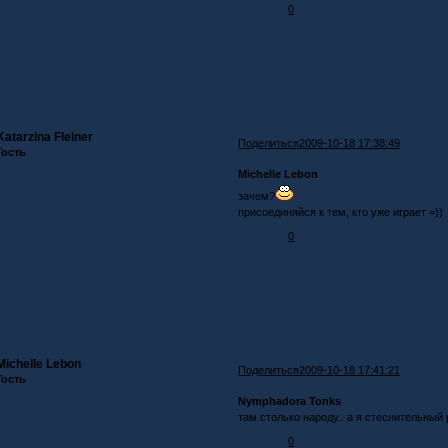
0
Katarzina Fleiner
Поделиться
2009-10-18 17:38:49
Гость
Michelle Lebon
зачем?
присоединяйся к тем, кто уже играет =))
0
Michelle Lebon
Поделиться
2009-10-18 17:41:21
Гость
Nymphadora Tonks
там столько народу.. а я стеснительный 
0