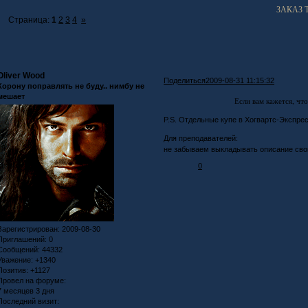
ЗАКАЗ 
Страница:
1
2
3
4
»
Oliver Wood
Поделиться
2009-08-31 11:15:32
Корону поправлять не буду.. нимбу не
мешает
Если вам кажется, чт
P.S. Отдельные купе в Хогвартс-Экспрес
Для преподавателей:
не забываем выкладывать описание свои
0
Зарегистрирован
: 2009-08-30
Приглашений:
0
Сообщений:
44332
Уважение:
+1340
Позитив:
+1127
Провел на форуме:
7 месяцев 3 дня
Последний визит: