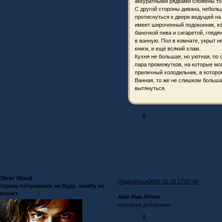
аккуратными рядками сложены тол
С другой стороны дивана, небол
протиснуться к двери ведущей на
имеет широченный подоконник, кот
баночкой пива и сигаретой, глядя
в ванную. Пол в комнате, укрыт 
книги, и ещё всякий хлам.
Кухня не большая, но уютная, по 
пара промежутков, на которые мож
приличный холодильник, в котором
Ванная, то же не слишком большая
вытянуться.
0
Oliver Wood
Поделиться
2009-10-18 17:07:45
Корону поправлять не буду.. нимбу не
мешает
Alan Mak-Alister
описание добавлено
0