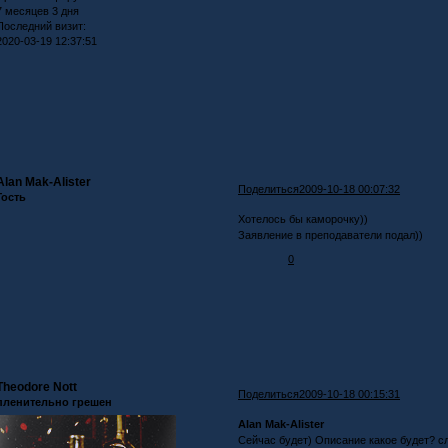
7 месяцев 3 дня
Последний визит:
2020-03-19 12:37:51
Alan Mak-Alister
Поделиться
2009-10-18 00:07:32
Гость
Хотелось бы каморочку))
Заявление в преподаватели подал))
0
Theodore Nott
Поделиться
2009-10-18 00:15:31
пленительно грешен
Alan Mak-Alister
Сейчас будет) Описание какое будет? с