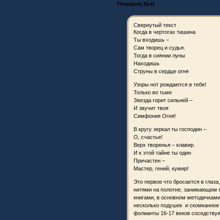
Theodore Nott
Свернутый текст
Когда в чертогах тишина
Ты входишь –
Сам творец и судья.
Тогда в сиянии луны
Находишь
Струны в сердце огня
Узоры нот рождаются в тебе!
Только во тьме
Звезда горит сильней –
И звучит твоя
Симфония Огня!
В кругу зеркал ты господин –
О, счастье!
Верх творенья – клавир.
И к этой тайне ты один
Причастен –
Мастер, гений, кумир!
Это первое что бросается в глаза
нитями на полотне, занимающем п
книгами, в основном методичками 
несколько подушек и скомканное 
фолианты 16-17 веков соседствую