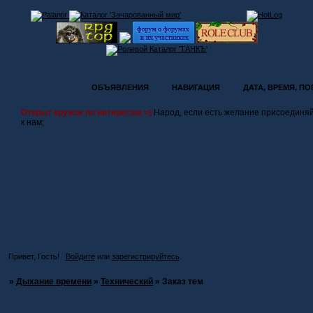
ОБЪЯВЛЕНИЯ
НАВИГАЦИЯ
ДАТА, ВРЕМЯ, П
Открыт кружок по интересам =)
Народ, если есть желание присоединя
к нам;
Привет, Гость!
Войдите
или
зарегистрируйтесь
.
»
Дыхание времени
»
Технический
»
Заказ тем