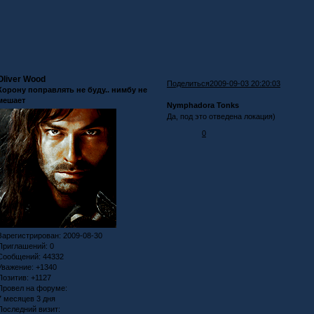
Oliver Wood
Поделиться
2009-09-03 20:20:03
Корону поправлять не буду.. нимбу не
мешает
Nymphadora Tonks
Да, под это отведена локация)
0
Зарегистрирован
: 2009-08-30
Приглашений:
0
Сообщений:
44332
Уважение:
+1340
Позитив:
+1127
Провел на форуме:
7 месяцев 3 дня
Последний визит: