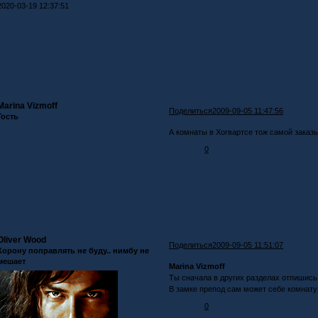
2020-03-19 12:37:51
Marina Vizmoff
Поделиться
2009-09-05 11:47:56
Гость
А комнаты в Хогвартсе тож самой заказ
0
Oliver Wood
Поделиться
2009-09-05 11:51:07
Корону поправлять не буду.. нимбу не
мешает
Marina Vizmoff
Ты сначала в других разделах отпишись
В замке препод сам может себе комнату 
0