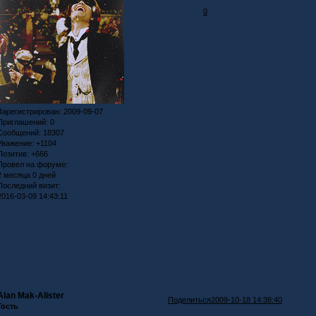
0
Зарегистрирован
: 2009-09-07
Приглашений:
0
Сообщений:
18307
Уважение:
+1104
Позитив:
+666
Провел на форуме:
2 месяца 0 дней
Последний визит:
2016-03-09 14:43:11
Alan Mak-Alister
Поделиться
2009-10-18 14:38:40
Гость