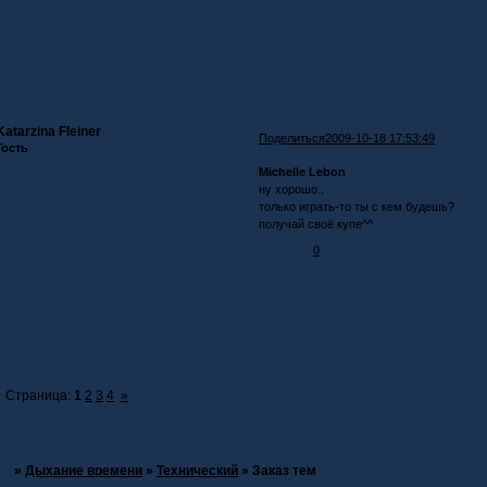
Katarzina Fleiner
Поделиться
2009-10-18 17:53:49
Гость
Michelle Lebon
ну хорошо..
только играть-то ты с кем будешь?
получай своё купе^^
0
Страница:
1
2
3
4
»
»
Дыхание времени
»
Технический
»
Заказ тем