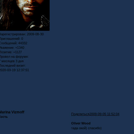
Зарегистрирован
: 2009-08-30
Приглашений:
0
Сообщений:
44332
Уважение:
+1340
Позитив:
+1127
Провел на форуме:
7 месяцев 3 дня
Последний визит:
2020-03-19 12:37:51
Marina Vizmoff
Поделиться
2009-09-05 11:52:04
Гость
Oliver Wood
тада окей) спасибо)