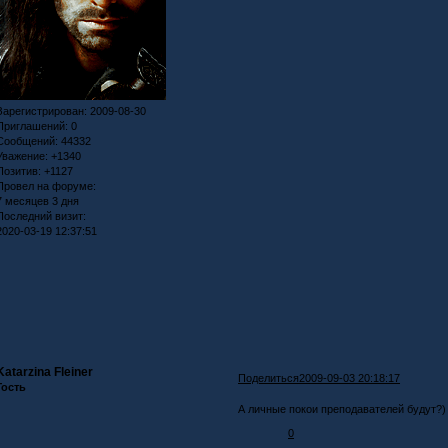
Зарегистрирован
: 2009-08-30
Приглашений:
0
Сообщений:
44332
Уважение:
+1340
Позитив:
+1127
Провел на форуме:
7 месяцев 3 дня
Последний визит:
2020-03-19 12:37:51
Katarzina Fleiner
Поделиться
2009-09-03 20:18:17
Гость
А личные покои преподавателей будут?)
0