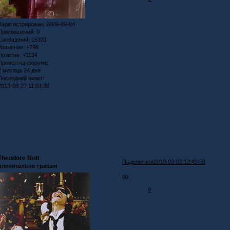
Зарегистрирован
: 2009-09-04
Приглашений:
0
Сообщений:
15331
Уважение:
+798
Позитив:
+1134
Провел на форуме:
2 месяца 24 дня
Последний визит:
2013-08-27 11:03:36
Theodore Nott
Поделиться
2010-03-02 12:43:58
пленительно грешен
90
0