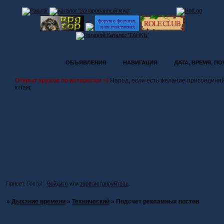
ОБЪЯВЛЕНИЯ
НАВИГАЦИЯ
ДАТА, ВРЕМЯ, П
Открыт кружок по интересам =)
Народ, если есть желание присоединя
к нам;
Привет, Гость!
Войдите
или
зарегистрируйтесь
.
»
Дыхание времени
»
Технический
»
Подсчет рекламных постов