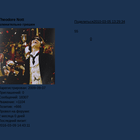
Theodore Nott
Поделиться
2010-03-05 13:29:34
пленительно грешен
55
0
Зарегистрирован
: 2009-09-07
Приглашений:
0
Сообщений:
18307
Уважение:
+1104
Позитив:
+666
Провел на форуме:
2 месяца 0 дней
Последний визит:
2016-03-09 14:43:11