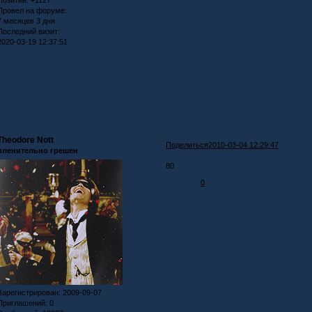
Позитив:
+1127
Провел на форуме:
7 месяцев 3 дня
Последний визит:
2020-03-19 12:37:51
Theodore Nott
Поделиться
2010-03-04 12:29:47
пленительно грешен
80
0
Зарегистрирован
: 2009-09-07
Приглашений:
0