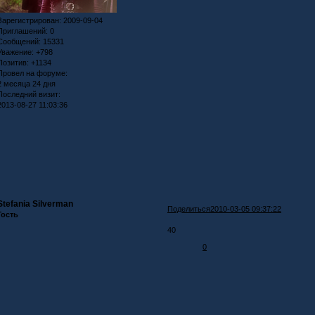
Зарегистрирован
: 2009-09-04
Приглашений:
0
Сообщений:
15331
Уважение:
+798
Позитив:
+1134
Провел на форуме:
2 месяца 24 дня
Последний визит:
2013-08-27 11:03:36
Stefania Silverman
Поделиться
2010-03-05 09:37:22
Гость
40
0