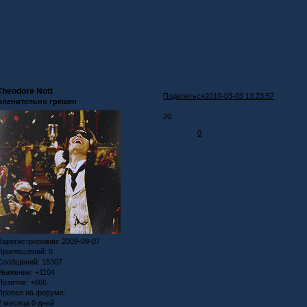
Theodore Nott
Поделиться
2010-03-03 13:23:57
пленительно грешен
20
0
Зарегистрирован
: 2009-09-07
Приглашений:
0
Сообщений:
18307
Уважение:
+1104
Позитив:
+666
Провел на форуме:
2 месяца 0 дней