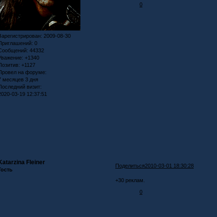
0
Зарегистрирован
: 2009-08-30
Приглашений:
0
Сообщений:
44332
Уважение:
+1340
Позитив:
+1127
Провел на форуме:
7 месяцев 3 дня
Последний визит:
2020-03-19 12:37:51
Katarzina Fleiner
Поделиться
2010-03-01 18:30:28
Гость
+30 реклам.
0