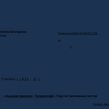
Astoria Greengrass
Поделиться
2010-03-06 03:12:55
Гость
20
0
Страница:
«
1
2
3
4
…
37
»
»
Дыхание времени
»
Технический
»
Подсчет рекламных постов
Создать фо