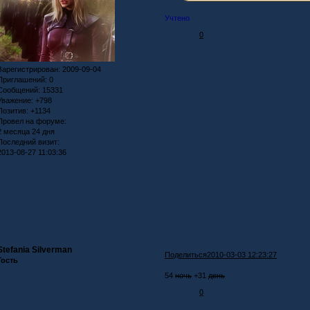
Учтено
0
Зарегистрирован
: 2009-09-04
Приглашений:
0
Сообщений:
15331
Уважение:
+798
Позитив:
+1134
Провел на форуме:
2 месяца 24 дня
Последний визит:
2013-08-27 11:03:36
Stefania Silverman
Поделиться
2010-03-03 12:23:27
Гость
54
ночь
+31
день
0